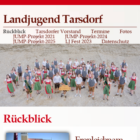
Direkt
zum
Landjugend Tarsdorf
Inhalt
Rückblick
Tarsdorfer Vorstand
Termine
Fotos
JUMP-Projekt 2021
JUMP-Projekt-2024
JUMP-Projekt-2025
LJ Fest 2023
Datenschutz
Rückblick
Fronleichnam