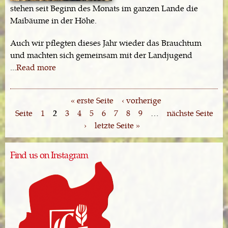
stehen seit Beginn des Monats im ganzen Lande die
Maibäume in der Höhe.
Auch wir pflegten dieses Jahr wieder das Brauchtum
und machten sich gemeinsam mit der Landjugend
...
Read more
« erste Seite
‹ vorherige
Seiten
Seite
1
2
3
4
5
6
7
8
9
…
nächste Seite
›
letzte Seite »
Find us on Instagram