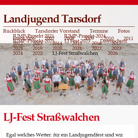
Direkt
zum
Landjugend Tarsdorf
Inhalt
Rückblick
Tarsdorfer Vorstand
Termine
Fotos
JUMP-Projekt 2021
JUMP-Projekt-2024
Fotos
2006
2007
2008
2009
2010
2011
JUMP-Projekt-2025
LJ Fest 2023
Datenschutz
2012
2013
2014
2015
2016
2017
2018
2019
2020
2021
2022
2023
2024
2025
LJ-Fest Straßwalchen
2026
LJ-Fest Straßwalchen
Egal welches Wetter: für ein Landjugendfest sind wir