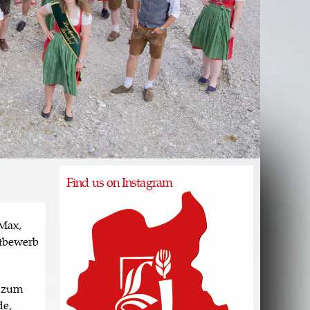
Find us on Instagram
 Max,
ttbewerb
n zum
de,