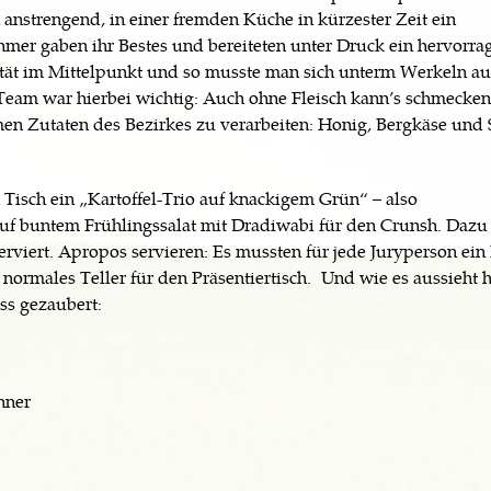
anstrengend, in einer fremden Küche in kürzester Zeit ein
ehmer gaben ihr Bestes und bereiteten unter Druck ein hervorr
ität im Mittelpunkt und so musste man sich unterm Werkeln a
Team war hierbei wichtig: Auch ohne Fleisch kann’s schmecken
en Zutaten des Bezirkes zu verarbeiten: Honig, Bergkäse und 
Tisch ein „Kartoffel-Trio auf knackigem Grün“ – also
auf buntem Frühlingssalat mit Dradiwabi für den Crunsh. Dazu
rviert. Apropos servieren: Es mussten für jede Juryperson ein 
normales Teller für den Präsentiertisch. Und wie es aussieht 
ss gezaubert:
nner