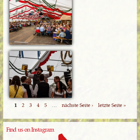
1
2
3
4
5
…
nächste Seite ›
letzte Seite »
Find us on Instagram