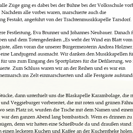
lle Züge ging es dabei bei der Bühne bei der Volksschule vor
n. Nachdem alle vorbei waren, marschierte auch die
g Festakt, angeführt von der Trachtenmusikkapelle Tarsdorf.
sere Festleitung, Eva Brunner und Johannes Neubauer. Danach f
ärpen und dem Totengedenken „Es weht der Wind ein Blatt vo
äste, allen voran die unserer Bürgermeisterin Andrea Holzner.
s eine Landjugend ausmacht. Wir danken den Musikkapellen fü
ür uns zum Eingang des Sportplatzes für die Defilierung, wo
ierte. Zum Schluss waren wir an der Reihen und es war ein
ermarsch ins Zelt einmarschierten und alle Festgäste aufstand
tücke, dann unterhielt uns die Blaskapelle Karambolage, die r
r und Veggieburger vorbereitet, die mit roten und grünen Fähn
wo sein Platz ist, wurden die Tische mit dem Namen und eine
g war den ganzen Abend lang bombastisch. Wem es drinnen zu
nügen, denn wir hatten eine Schießbude da und draußen stand
h einen leckeren Kuchen und Kaffee an der Kuchentheke holen.