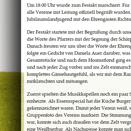
Um 18:00 Uhr wurde zum Festakt marschiert. Für a
alle Vereine mit Leitung offiziell begrüßt wurde
Jubiläumslandjugend mit den Ehrengästen Richtun
Der Festakt startete mit der Begrüßung durch un
die Worte des Pfarrers mit der Segnung der Sch
Danach freuten wir uns über die Worte der Ehreng
folgte ein Gedicht von Daniela Auer darüber, wa
Gesamtstücke und nach dem Hoamatlond ging es f
und nach jeder Zug vorbei und ins Zelt einmarsch
komplettes Gänsehautgefühl, als wir mit dem Rain
mitklatschten und mitsangen.
Zuerst spielten die Musikkapellen noch ein paar S
einheizte. Als Essensspecial hat die Küche Burge
gekennzeichnet waren. Damit jeder Verein weiß, 
Gruppenfoto des Vereins markiert. Die Stimmun
war, konnte sich auch draußen vor dem Zelt verg
eine Weißbierbar. Als Nachspeise konnte man sic