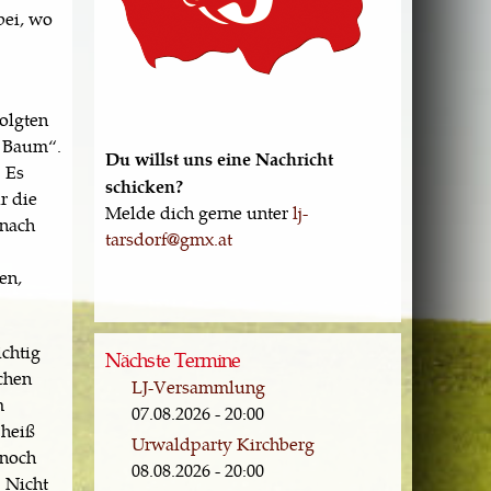
bei, wo
olgten
m Baum“.
Du willst uns eine Nachricht
 Es
schicken?
r die
Melde dich gerne unter
lj-
 nach
tarsdorf@gmx.at
en,
ichtig
Nächste Termine
chen
LJ-Versammlung
m
07.08.2026 - 20:00
 heiß
Urwaldparty Kirchberg
 noch
08.08.2026 - 20:00
 Nicht