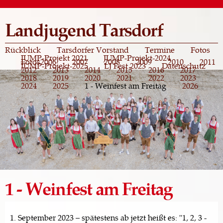
Direkt
zum
Landjugend Tarsdorf
Inhalt
Rückblick
Tarsdorfer Vorstand
Termine
Fotos
JUMP-Projekt 2021
JUMP-Projekt-2024
Fotos
2006
2007
2008
2009
2010
2011
JUMP-Projekt-2025
LJ Fest 2023
Datenschutz
2012
2013
2014
2015
2016
2017
2018
2019
2020
2021
2022
2023
2024
2025
1 - Weinfest am Freitag
2026
1 - Weinfest am Freitag
1. September 2023 – spätestens ab jetzt heißt es: "1, 2, 3 -