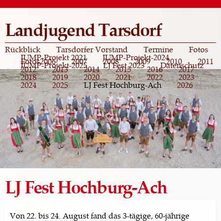
Direkt
zum
Landjugend Tarsdorf
Inhalt
Rückblick
Tarsdorfer Vorstand
Termine
Fotos
JUMP-Projekt 2021
JUMP-Projekt-2024
Fotos
2006
2007
2008
2009
2010
2011
JUMP-Projekt-2025
LJ Fest 2023
Datenschutz
2012
2013
2014
2015
2016
2017
2018
2019
2020
2021
2022
2023
2024
2025
LJ Fest Hochburg-Ach
2026
LJ Fest Hochburg-Ach
Von 22. bis 24. August fand das 3-tägige, 60-jährige