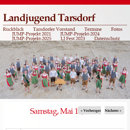
Direkt
zum
Landjugend Tarsdorf
Inhalt
Rückblick
Tarsdorfer Vorstand
Termine
Fotos
JUMP-Projekt 2021
JUMP-Projekt-2024
JUMP-Projekt-2025
LJ Fest 2023
Datenschutz
Samstag, Mai 16, 2026
« Vorheriger
Nächster »