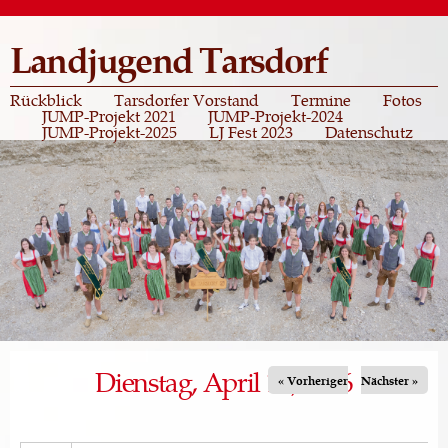
Direkt
zum
Landjugend Tarsdorf
Inhalt
Rückblick
Tarsdorfer Vorstand
Termine
Fotos
JUMP-Projekt 2021
JUMP-Projekt-2024
JUMP-Projekt-2025
LJ Fest 2023
Datenschutz
Dienstag, April 14, 2026
« Vorheriger
Nächster »