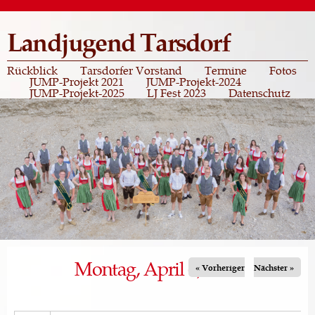
Direkt
zum
Landjugend Tarsdorf
Inhalt
Rückblick
Tarsdorfer Vorstand
Termine
Fotos
JUMP-Projekt 2021
JUMP-Projekt-2024
JUMP-Projekt-2025
LJ Fest 2023
Datenschutz
Montag, April 6, 2026
« Vorheriger
Nächster »