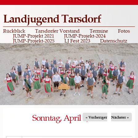
Direkt
zum
Landjugend Tarsdorf
Inhalt
Rückblick
Tarsdorfer Vorstand
Termine
Fotos
JUMP-Projekt 2021
JUMP-Projekt-2024
JUMP-Projekt-2025
LJ Fest 2023
Datenschutz
Sonntag, April 5, 2026
« Vorheriger
Nächster »