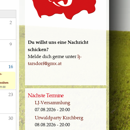
S
2
Du willst uns eine Nachricht
9
schicken?
Melde dich gerne unter
lj-
tarsdorf@gmx.at
16
h-
smähen
09:00
23
Nächste Termine
LJ-Versammlung
07.08.2026 - 20:00
Urwaldparty Kirchberg
30
08.08.2026 - 20:00