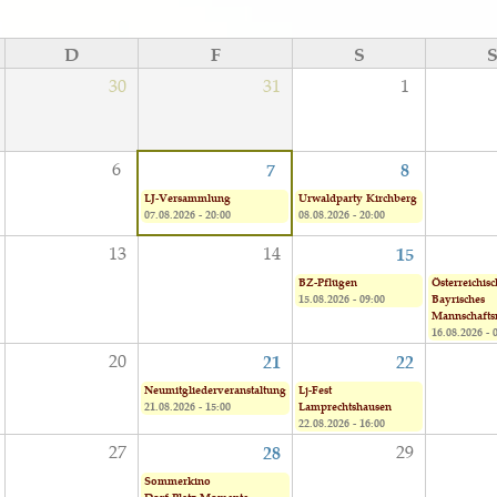
D
F
S
30
31
1
6
7
8
LJ-Versammlung
Urwaldparty Kirchberg
07.08.2026 - 20:00
08.08.2026 - 20:00
13
14
15
BZ-Pflügen
Österreichisc
15.08.2026 - 09:00
Bayrisches
Mannschaft
16.08.2026 - 
20
21
22
Neumitgliederveranstaltung
Lj-Fest
21.08.2026 - 15:00
Lamprechtshausen
22.08.2026 - 16:00
27
29
28
Sommerkino
Dorf.Platz.Momente