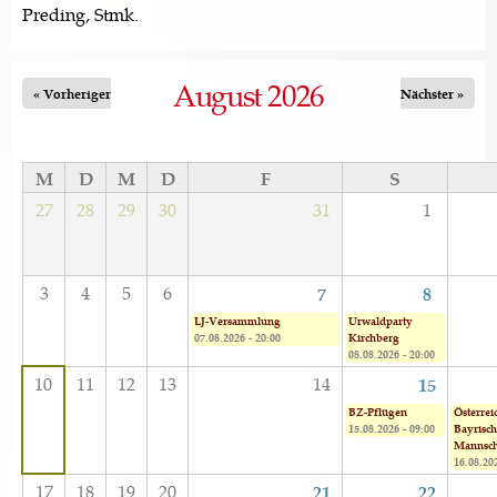
Preding, Stmk.
August 2026
« Vorheriger
Nächster »
M
D
M
D
F
S
27
28
29
30
31
1
3
4
5
6
7
8
LJ-Versammlung
Urwaldparty
07.08.2026 - 20:00
Kirchberg
08.08.2026 - 20:00
10
11
12
13
14
15
BZ-Pflügen
Österrei
15.08.2026 - 09:00
Bayrisch
Mannsch
16.08.202
17
18
19
20
21
22