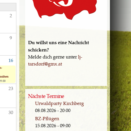
S
2
9
Du willst uns eine Nachricht
schicken?
Melde dich gerne unter
lj-
16
tarsdorf@gmx.at
h-
smähen
09:00
23
Nächste Termine
Urwaldparty Kirchberg
08.08.2026 - 20:00
30
BZ-Pflügen
15.08.2026 - 09:00