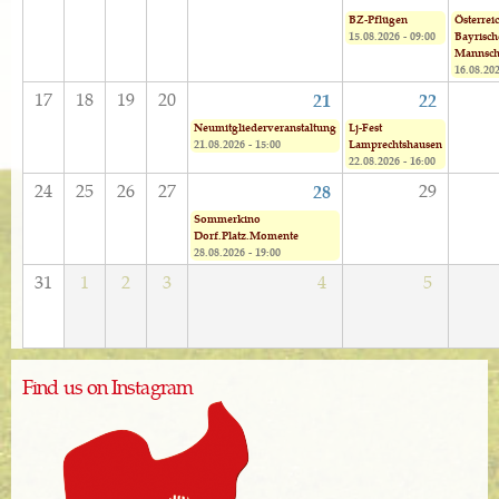
BZ-Pflügen
Österreic
15.08.2026 - 09:00
Bayrisch
Mannsch
16.08.202
17
18
19
20
21
22
Neumitgliederveranstaltung
Lj-Fest
21.08.2026 - 15:00
Lamprechtshausen
22.08.2026 - 16:00
24
25
26
27
29
28
Sommerkino
Dorf.Platz.Momente
28.08.2026 - 19:00
31
1
2
3
4
5
Find us on Instagram