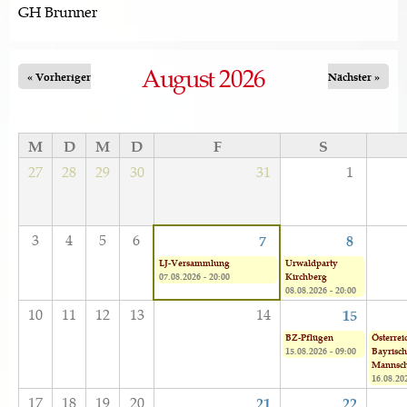
GH Brunner
August 2026
« Vorheriger
Nächster »
M
D
M
D
F
S
27
28
29
30
31
1
3
4
5
6
7
8
LJ-Versammlung
Urwaldparty
07.08.2026 - 20:00
Kirchberg
08.08.2026 - 20:00
10
11
12
13
14
15
BZ-Pflügen
Österrei
15.08.2026 - 09:00
Bayrisch
Mannsch
16.08.202
17
18
19
20
21
22